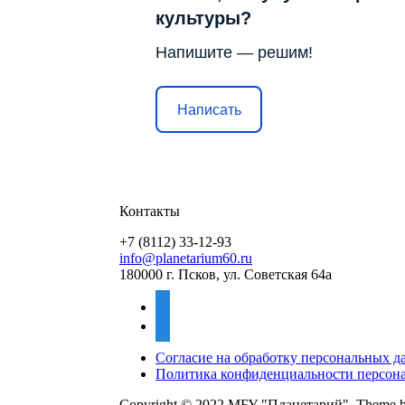
культуры?
Напишите — решим!
Написать
Контакты
+7 (8112) 33-12-93
info@planetarium60.ru
180000 г. Псков, ул. Советская 64а
vkontakte
mail
Согласие на обработку персональных 
Политика конфиденциальности персон
Copyright © 2022 МБУ "Планетарий".
Theme 