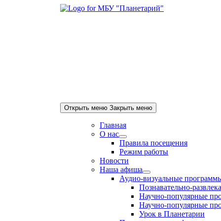
Skip
to
content
Открыть меню
Закрыть меню
Главная
О нас
Show
Правила посещения
sub
Режим работы
menu
Новости
Наша афиша
Show
Аудио-визуальные программ
sub
Познавательно-развлека
menu
Научно-популярные про
Научно-популярные про
Урок в Планетарии