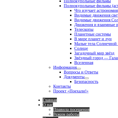
Полнокупольные фильмы
Полнокупольные фильмы (аст
Что изучает астрономия
Видимые движения свет
Видимые движения Сол
Движения и взаимные р
Телескопы
Планетные системы
В мире планет и лун
Малые тела Солнечной
Солнце
Загадочный мир звёзд
Звёздный город — Гала
Вселенная
Информация
Show
Вопросы и Ответы
sub
Документы
menu
Show
Безопасность
sub
Контакты
menu
Проект «Поехали!»
Главная
О нас
Правила посещения
Режим работы