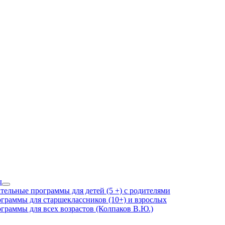
ы
Show
тельные программы для детей (5 +) с родителями
sub
граммы для старшеклассников (10+) и взрослых
menu
граммы для всех возрастов (Колпаков В.Ю.)