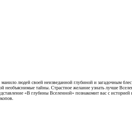
а манило людей своей неизведанной глубиной и загадочным блес
ой необъяснимые тайны. Страстное желание узнать лучше Вселе
редставление «В глубины Вселенной» познакомит вас с историей 
копов.