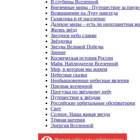
В глубины Вселенной
Внеземные миры - Путешествие за пред
Возвращение на Луну навсегда
Галактика и её население
Далекие миры – есть ли инопланетная ж
Жизнь звёзд
Звездное небо славян
Звёздочка
Звезды Великой Победы
Зрение
Космическая история России
Майя. Наблюдатели Вселенной
Мир, в котором мы живем
Небесные сказки
Необыкновенные небесные явления
Призрак вселенной
Прогулка по звёздному небу
Путешествие к звёздам
Российские орбитальные обсерватории
Свет
Солнце. Наша живая звезда
Тёмная материя
Энергия Вселенной
Версия сайта для слабовидящих