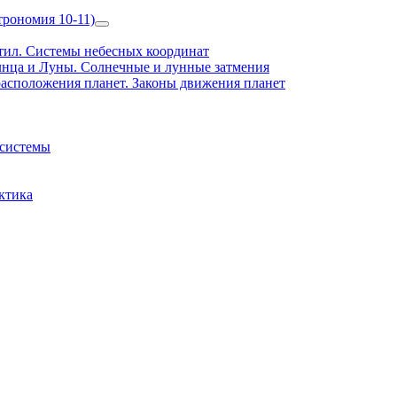
рономия 10-11)
Show
sub
ил. Системы небесных координат
menu
нца и Луны. Солнечные и лунные затмения
асположения планет. Законы движения планет
 системы
ктика