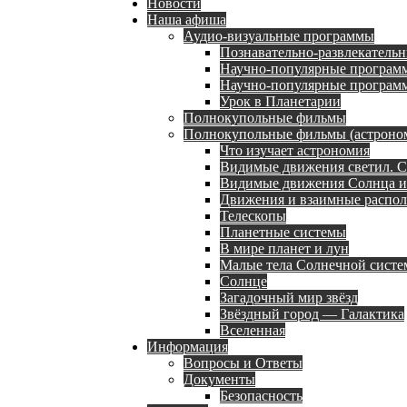
Новости
Наша афиша
Аудио-визуальные программы
Познавательно-развлекательн
Научно-популярные программ
Научно-популярные программы
Урок в Планетарии
Полнокупольные фильмы
Полнокупольные фильмы (астроном
Что изучает астрономия
Видимые движения светил. С
Видимые движения Солнца и
Движения и взаимные распол
Телескопы
Планетные системы
В мире планет и лун
Малые тела Солнечной сист
Солнце
Загадочный мир звёзд
Звёздный город — Галактика
Вселенная
Информация
Вопросы и Ответы
Документы
Безопасность