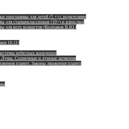
ые программы для детей (5 +) с родителями
ы для старшеклассников (10+) и взрослых
 для всех возрастов (Колпаков В.Ю.)
ия 10-11)
истемы небесных координат
 Луны. Солнечные и лунные затмения
ожения планет. Законы движения планет
емы