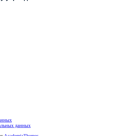
данных
альных данных
by
AcademiaThemes