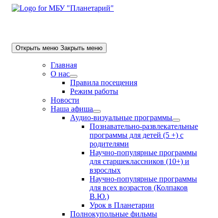
Skip
to
content
Открыть меню
Закрыть меню
Главная
О нас
Show
Правила посещения
sub
Режим работы
menu
Новости
Наша афиша
Show
Аудио-визуальные программы
sub
Show
Познавательно-развлекательные
menu
sub
программы для детей (5 +) с
menu
родителями
Научно-популярные программы
для старшеклассников (10+) и
взрослых
Научно-популярные программы
для всех возрастов (Колпаков
В.Ю.)
Урок в Планетарии
Полнокупольные фильмы