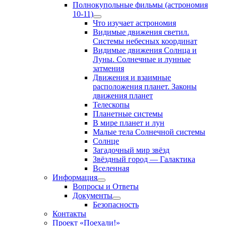
Полнокупольные фильмы (астрономия
10-11)
Show
Что изучает астрономия
sub
Видимые движения светил.
menu
Системы небесных координат
Видимые движения Солнца и
Луны. Солнечные и лунные
затмения
Движения и взаимные
расположения планет. Законы
движения планет
Телескопы
Планетные системы
В мире планет и лун
Малые тела Солнечной системы
Солнце
Загадочный мир звёзд
Звёздный город — Галактика
Вселенная
Информация
Show
Вопросы и Ответы
sub
Документы
menu
Show
Безопасность
sub
Контакты
menu
Проект «Поехали!»