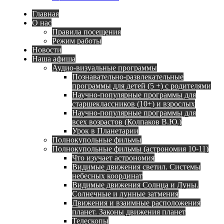
Главная
О нас
Правила посещения
Режим работы
Новости
Наша афиша
Аудио-визуальные программы
Познавательно-развлекательные
программы для детей (5 +) с родителями
Научно-популярные программы для
старшеклассников (10+) и взрослых
Научно-популярные программы для
всех возрастов (Колпаков В.Ю.)
Урок в Планетарии
Полнокупольные фильмы
Полнокупольные фильмы (астрономия 10-11)
Что изучает астрономия
Видимые движения светил. Системы
небесных координат
Видимые движения Солнца и Луны.
Солнечные и лунные затмения
Движения и взаимные расположения
планет. Законы движения планет
Телескопы