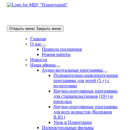
Skip
to
content
Открыть меню
Закрыть меню
Главная
О нас
Show
Правила посещения
sub
Режим работы
menu
Новости
Наша афиша
Show
Аудио-визуальные программы
sub
Show
Познавательно-развлекательные
menu
sub
программы для детей (5 +) с
menu
родителями
Научно-популярные программы
для старшеклассников (10+) и
взрослых
Научно-популярные программы
для всех возрастов (Колпаков
В.Ю.)
Урок в Планетарии
Полнокупольные фильмы