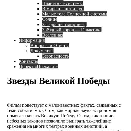
Планетные системы
В мире планет и лун
Малые тела Солнечной системы
Солнце
Загадочный мир звёзд
Звёздный город — Галактика
Вселенная
Информация
Вопросы и Ответы
Документы
Безопасность
Контакты
Проект «Поехали!»
Звезды Великой Победы
Фильм повествует о малоизвестных фактах, связанных с
теми событиями. О том, как мирная наука астрономия
помогала ковать Великую Победу. О том, как знание
небесных законов позволило выиграть тяжелейшие
сражения на многих театрах военных действий, а