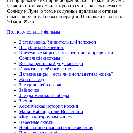
игнорирование их порой оборачивалось поражением. Вы
узнаете о том, как ориентироваться и узнавать время по
Солнцу и Луне, о том, как лунные приливы и отливы
помогали успеху боевых операций. Продолжительность
30 мин 39 сек.
Полнокупольные фильмы
2 стеклышка. Удивительный телескоп
В глубины Вселенной
Внеземные миры - Путешествие за пределами
Солнечной системы
Возвращение на Луну навсегда
Галактика и её население
Далекие миры – есть ли инопланетная жизнь?
Жизнь звёзд
Звездное небо славян
Звёздочка
Звезды Великой Победы
Зрение
Космическая история России
Майя. Наблюдатели Вселенной
Мир, в котором мы живем
Небесные сказки
Необыкновенные небесные явления
Призрак вселенной