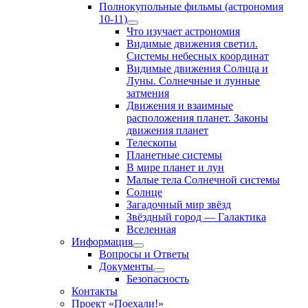
Полнокупольные фильмы (астрономия
10-11)
Show
Что изучает астрономия
sub
Видимые движения светил.
menu
Системы небесных координат
Видимые движения Солнца и
Луны. Солнечные и лунные
затмения
Движения и взаимные
расположения планет. Законы
движения планет
Телескопы
Планетные системы
В мире планет и лун
Малые тела Солнечной системы
Солнце
Загадочный мир звёзд
Звёздный город — Галактика
Вселенная
Информация
Show
Вопросы и Ответы
sub
Документы
menu
Show
Безопасность
sub
Контакты
menu
Проект «Поехали!»