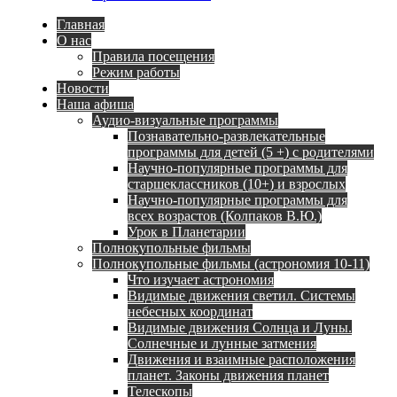
Главная
О нас
Правила посещения
Режим работы
Новости
Наша афиша
Аудио-визуальные программы
Познавательно-развлекательные
программы для детей (5 +) с родителями
Научно-популярные программы для
старшеклассников (10+) и взрослых
Научно-популярные программы для
всех возрастов (Колпаков В.Ю.)
Урок в Планетарии
Полнокупольные фильмы
Полнокупольные фильмы (астрономия 10-11)
Что изучает астрономия
Видимые движения светил. Системы
небесных координат
Видимые движения Солнца и Луны.
Солнечные и лунные затмения
Движения и взаимные расположения
планет. Законы движения планет
Телескопы