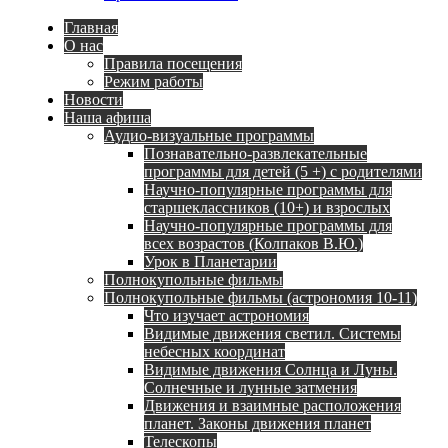
Главная
О нас
Правила посещения
Режим работы
Новости
Наша афиша
Аудио-визуальные программы
Познавательно-развлекательные
программы для детей (5 +) с родителями
Научно-популярные программы для
старшеклассников (10+) и взрослых
Научно-популярные программы для
всех возрастов (Колпаков В.Ю.)
Урок в Планетарии
Полнокупольные фильмы
Полнокупольные фильмы (астрономия 10-11)
Что изучает астрономия
Видимые движения светил. Системы
небесных координат
Видимые движения Солнца и Луны.
Солнечные и лунные затмения
Движения и взаимные расположения
планет. Законы движения планет
Телескопы