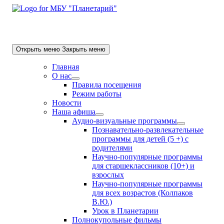
Skip
to
content
Открыть меню
Закрыть меню
Главная
О нас
Show
Правила посещения
sub
Режим работы
menu
Новости
Наша афиша
Show
Аудио-визуальные программы
sub
Show
Познавательно-развлекательные
menu
sub
программы для детей (5 +) с
menu
родителями
Научно-популярные программы
для старшеклассников (10+) и
взрослых
Научно-популярные программы
для всех возрастов (Колпаков
В.Ю.)
Урок в Планетарии
Полнокупольные фильмы