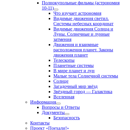
Полнокупольные фильмы (астрономия
10-11)
Show
Что изучает астрономия
sub
Видимые движения светил.
menu
Системы небесных координат
Видимые движения Солнца и
Луны. Солнечные и лунные
затмения
Движения и взаимные
расположения планет. Законы
движения планет
Телескопы
Планетные системы
В мире планет и лун
Малые тела Солнечной системы
Солнце
Загадочный мир звёзд
Звёздный город — Галактика
Вселенная
Информация
Show
Вопросы и Ответы
sub
Документы
menu
Show
Безопасность
sub
Контакты
menu
Проект «Поехали!»