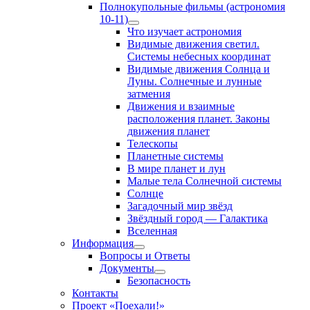
Полнокупольные фильмы (астрономия
10-11)
Show
Что изучает астрономия
sub
Видимые движения светил.
menu
Системы небесных координат
Видимые движения Солнца и
Луны. Солнечные и лунные
затмения
Движения и взаимные
расположения планет. Законы
движения планет
Телескопы
Планетные системы
В мире планет и лун
Малые тела Солнечной системы
Солнце
Загадочный мир звёзд
Звёздный город — Галактика
Вселенная
Информация
Show
Вопросы и Ответы
sub
Документы
menu
Show
Безопасность
sub
Контакты
menu
Проект «Поехали!»