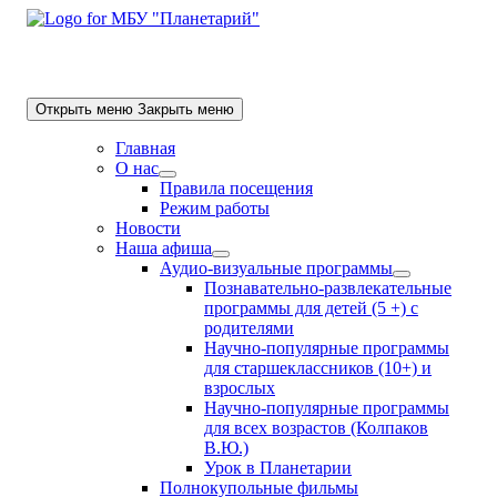
Skip
to
content
Открыть меню
Закрыть меню
Главная
О нас
Show
Правила посещения
sub
Режим работы
menu
Новости
Наша афиша
Show
Аудио-визуальные программы
sub
Show
Познавательно-развлекательные
menu
sub
программы для детей (5 +) с
menu
родителями
Научно-популярные программы
для старшеклассников (10+) и
взрослых
Научно-популярные программы
для всех возрастов (Колпаков
В.Ю.)
Урок в Планетарии
Полнокупольные фильмы