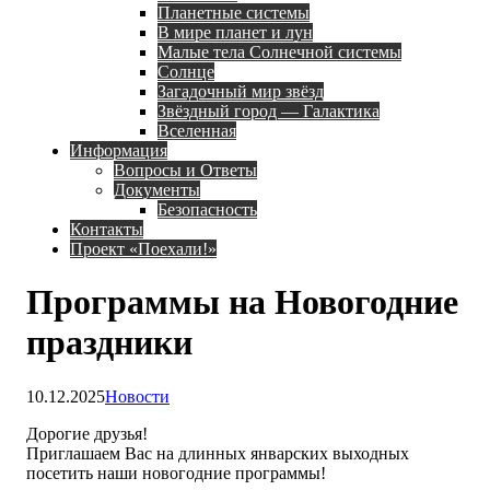
Планетные системы
В мире планет и лун
Малые тела Солнечной системы
Солнце
Загадочный мир звёзд
Звёздный город — Галактика
Вселенная
Информация
Вопросы и Ответы
Документы
Безопасность
Контакты
Проект «Поехали!»
Программы на Новогодние
праздники
10.12.2025
Новости
Дорогие друзья!
Приглашаем Вас на длинных январских выходных
посетить наши новогодние программы!