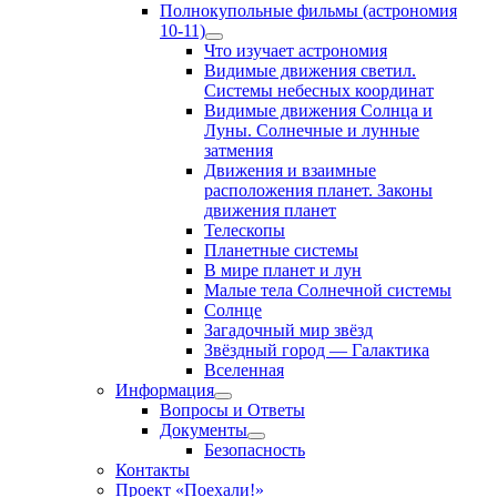
Полнокупольные фильмы (астрономия
10-11)
Show
Что изучает астрономия
sub
Видимые движения светил.
menu
Системы небесных координат
Видимые движения Солнца и
Луны. Солнечные и лунные
затмения
Движения и взаимные
расположения планет. Законы
движения планет
Телескопы
Планетные системы
В мире планет и лун
Малые тела Солнечной системы
Солнце
Загадочный мир звёзд
Звёздный город — Галактика
Вселенная
Информация
Show
Вопросы и Ответы
sub
Документы
menu
Show
Безопасность
sub
Контакты
menu
Проект «Поехали!»