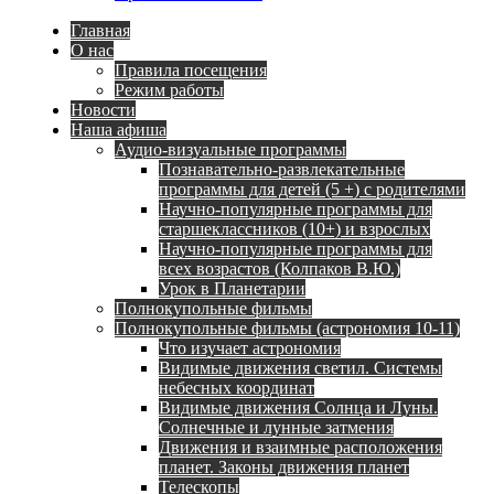
Главная
О нас
Правила посещения
Режим работы
Новости
Наша афиша
Аудио-визуальные программы
Познавательно-развлекательные
программы для детей (5 +) с родителями
Научно-популярные программы для
старшеклассников (10+) и взрослых
Научно-популярные программы для
всех возрастов (Колпаков В.Ю.)
Урок в Планетарии
Полнокупольные фильмы
Полнокупольные фильмы (астрономия 10-11)
Что изучает астрономия
Видимые движения светил. Системы
небесных координат
Видимые движения Солнца и Луны.
Солнечные и лунные затмения
Движения и взаимные расположения
планет. Законы движения планет
Телескопы