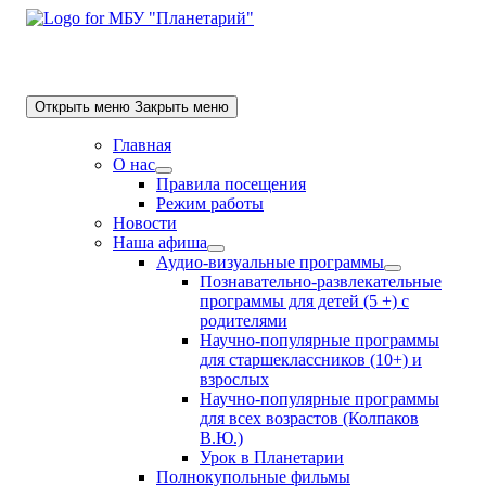
Skip
to
content
Открыть меню
Закрыть меню
Главная
О нас
Show
Правила посещения
sub
Режим работы
menu
Новости
Наша афиша
Show
Аудио-визуальные программы
sub
Show
Познавательно-развлекательные
menu
sub
программы для детей (5 +) с
menu
родителями
Научно-популярные программы
для старшеклассников (10+) и
взрослых
Научно-популярные программы
для всех возрастов (Колпаков
В.Ю.)
Урок в Планетарии
Полнокупольные фильмы