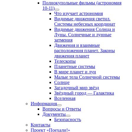
Полнокупольные фильмы (астрономия
10-11)
Show
Что изучает астрономия
sub
Видимые движения светил.
menu
Системы небесных координат
Видимые движения Солнца и
Луны. Солнечные и лунные
затмения
Движения и взаимные
расположения планет. Законы
движения планет
Телескопы
Планетные системы
В мире планет и лун
Малые тела Солнечной системы
Солнце
Загадочный мир звёзд
Звёздный город — Галактика
Вселенная
Информация
Show
Вопросы и Ответы
sub
Документы
menu
Show
Безопасность
sub
Контакты
menu
Проект «Поехали!»