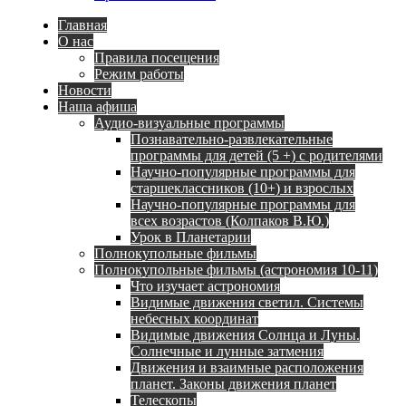
Главная
О нас
Правила посещения
Режим работы
Новости
Наша афиша
Аудио-визуальные программы
Познавательно-развлекательные
программы для детей (5 +) с родителями
Научно-популярные программы для
старшеклассников (10+) и взрослых
Научно-популярные программы для
всех возрастов (Колпаков В.Ю.)
Урок в Планетарии
Полнокупольные фильмы
Полнокупольные фильмы (астрономия 10-11)
Что изучает астрономия
Видимые движения светил. Системы
небесных координат
Видимые движения Солнца и Луны.
Солнечные и лунные затмения
Движения и взаимные расположения
планет. Законы движения планет
Телескопы