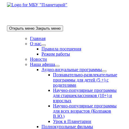
Skip
to
content
Открыть меню
Закрыть меню
Главная
О нас
Show
Правила посещения
sub
Режим работы
menu
Новости
Наша афиша
Show
Аудио-визуальные программы
sub
Show
Познавательно-развлекательные
menu
sub
программы для детей (5 +) с
menu
родителями
Научно-популярные программы
для старшеклассников (10+) и
взрослых
Научно-популярные программы
для всех возрастов (Колпаков
В.Ю.)
Урок в Планетарии
Полнокупольные фильмы