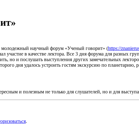
ит»
ил молодежный научный форум «Ученый говорит» (
https://znanier
л участие в качестве лектора. Все 3 дня форума для разных гру
ить, но и послушать выступления других замечательных лекторо
второго дня удалось устроить гостям экскурсию по планетарию,
ересным и полезным не только для слушателей, но и для выступ
торизоваться
.