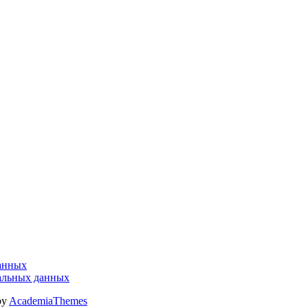
данных
альных данных
by
AcademiaThemes