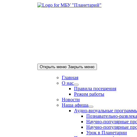
Skip
to
content
Открыть меню
Закрыть меню
Главная
О нас
Show
Правила посещения
sub
Режим работы
menu
Новости
Наша афиша
Show
Аудио-визуальные программ
sub
Познавательно-развлека
menu
Научно-популярные про
Научно-популярные про
Урок в Планетарии