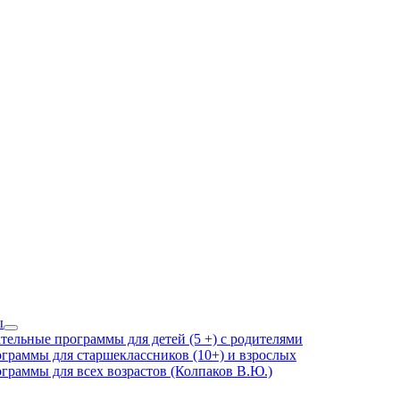
ы
Show
тельные программы для детей (5 +) с родителями
sub
граммы для старшеклассников (10+) и взрослых
menu
граммы для всех возрастов (Колпаков В.Ю.)