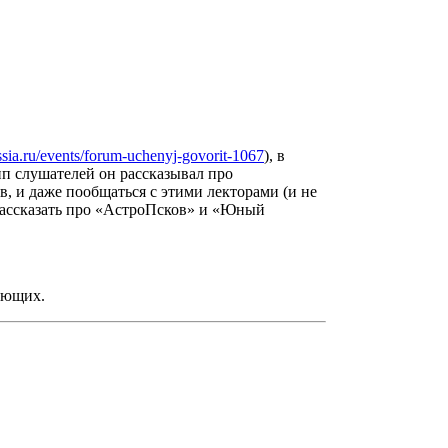
ussia.ru/events/forum-uchenyj-govorit-1067
), в
пп слушателей он рассказывал про
в, и даже пообщаться с этими лекторами (и не
 рассказать про «АстроПсков» и «Юный
ающих.