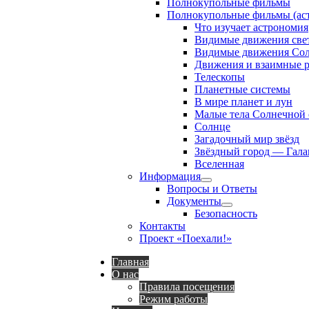
Полнокупольные фильмы
Полнокупольные фильмы (аст
Что изучает астрономия
Видимые движения свет
Видимые движения Сол
Движения и взаимные р
Телескопы
Планетные системы
В мире планет и лун
Малые тела Солнечной
Солнце
Загадочный мир звёзд
Звёздный город — Гала
Вселенная
Информация
Show
Вопросы и Ответы
sub
Документы
menu
Show
Безопасность
sub
Контакты
menu
Проект «Поехали!»
Главная
О нас
Правила посещения
Режим работы