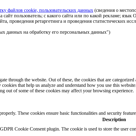
тку файлов cookie, пользовательских данных
(сведения о местопо
а сайт пользователь; с какого сайта или по какой рекламе; язык
айта, проведения ретаргетинга и проведения статистических исс
ных данных на обработку его персональных данных")
e through the website. Out of these, the cookies that are categorized a
rty cookies that help us analyze and understand how you use this websit
ting out of some of these cookies may affect your browsing experience.
 properly. These cookies ensure basic functionalities and security featu
Description
y GDPR Cookie Consent plugin. The cookie is used to store the user cons