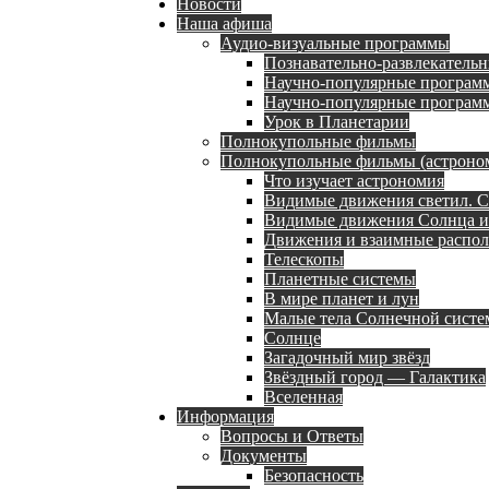
Новости
Наша афиша
Аудио-визуальные программы
Познавательно-развлекательн
Научно-популярные программ
Научно-популярные программы
Урок в Планетарии
Полнокупольные фильмы
Полнокупольные фильмы (астроном
Что изучает астрономия
Видимые движения светил. С
Видимые движения Солнца и
Движения и взаимные распол
Телескопы
Планетные системы
В мире планет и лун
Малые тела Солнечной сист
Солнце
Загадочный мир звёзд
Звёздный город — Галактика
Вселенная
Информация
Вопросы и Ответы
Документы
Безопасность