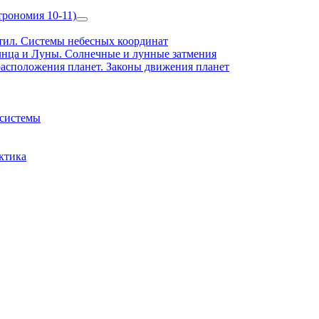
рономия 10-11)
Show
sub
ил. Системы небесных координат
menu
нца и Луны. Солнечные и лунные затмения
асположения планет. Законы движения планет
 системы
ктика