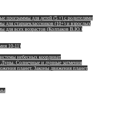
ые программы для детей (5 +) с родителями
ы для старшеклассников (10+) и взрослых
 для всех возрастов (Колпаков В.Ю.)
ия 10-11)
истемы небесных координат
 Луны. Солнечные и лунные затмения
ожения планет. Законы движения планет
емы