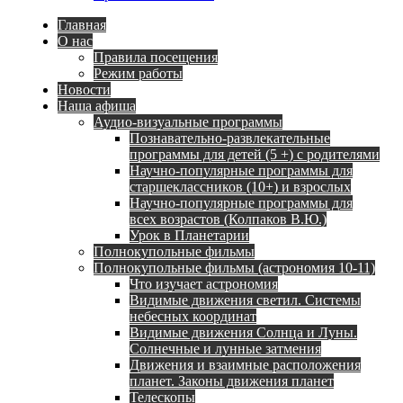
Главная
О нас
Правила посещения
Режим работы
Новости
Наша афиша
Аудио-визуальные программы
Познавательно-развлекательные
программы для детей (5 +) с родителями
Научно-популярные программы для
старшеклассников (10+) и взрослых
Научно-популярные программы для
всех возрастов (Колпаков В.Ю.)
Урок в Планетарии
Полнокупольные фильмы
Полнокупольные фильмы (астрономия 10-11)
Что изучает астрономия
Видимые движения светил. Системы
небесных координат
Видимые движения Солнца и Луны.
Солнечные и лунные затмения
Движения и взаимные расположения
планет. Законы движения планет
Телескопы