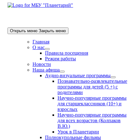
Skip
to
content
Открыть меню
Закрыть меню
Главная
О нас
Show
Правила посещения
sub
Режим работы
menu
Новости
Наша афиша
Show
Аудио-визуальные программы
sub
Show
Познавательно-развлекательные
menu
sub
программы для детей (5 +) с
menu
родителями
Научно-популярные программы
для старшеклассников (10+) и
взрослых
Научно-популярные программы
для всех возрастов (Колпаков
В.Ю.)
Урок в Планетарии
Полнокупольные фильмы