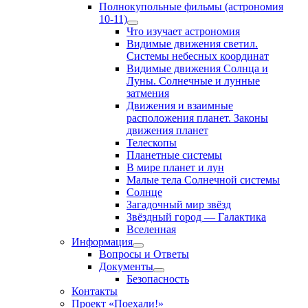
Полнокупольные фильмы (астрономия
10-11)
Show
Что изучает астрономия
sub
Видимые движения светил.
menu
Системы небесных координат
Видимые движения Солнца и
Луны. Солнечные и лунные
затмения
Движения и взаимные
расположения планет. Законы
движения планет
Телескопы
Планетные системы
В мире планет и лун
Малые тела Солнечной системы
Солнце
Загадочный мир звёзд
Звёздный город — Галактика
Вселенная
Информация
Show
Вопросы и Ответы
sub
Документы
menu
Show
Безопасность
sub
Контакты
menu
Проект «Поехали!»