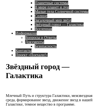
Планетные системы
В мире планет и лун
Малые тела Солнечной системы
Солнце
Загадочный мир звёзд
Звёздный город — Галактика
Вселенная
Информация
Вопросы и Ответы
Документы
Безопасность
Контакты
Проект «Поехали!»
Звёздный город —
Галактика
Млечный Путь и структура Галактики, межзвездная
среда, формирование звезд, движение звезд в нашей
Галактике, темное вещество в программе.