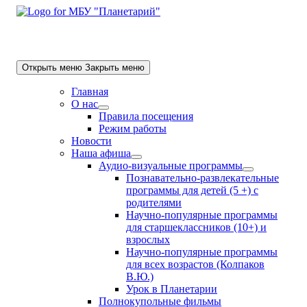
Skip
to
content
Открыть меню
Закрыть меню
Главная
О нас
Show
Правила посещения
sub
Режим работы
menu
Новости
Наша афиша
Show
Аудио-визуальные программы
sub
Show
Познавательно-развлекательные
menu
sub
программы для детей (5 +) с
menu
родителями
Научно-популярные программы
для старшеклассников (10+) и
взрослых
Научно-популярные программы
для всех возрастов (Колпаков
В.Ю.)
Урок в Планетарии
Полнокупольные фильмы