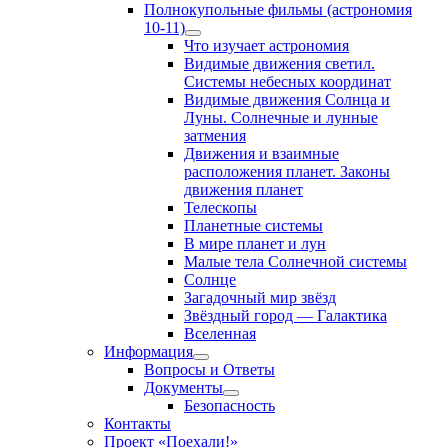
Полнокупольные фильмы (астрономия
10-11)
Show
Что изучает астрономия
sub
Видимые движения светил.
menu
Системы небесных координат
Видимые движения Солнца и
Луны. Солнечные и лунные
затмения
Движения и взаимные
расположения планет. Законы
движения планет
Телескопы
Планетные системы
В мире планет и лун
Малые тела Солнечной системы
Солнце
Загадочный мир звёзд
Звёздный город — Галактика
Вселенная
Информация
Show
Вопросы и Ответы
sub
Документы
menu
Show
Безопасность
sub
Контакты
menu
Проект «Поехали!»