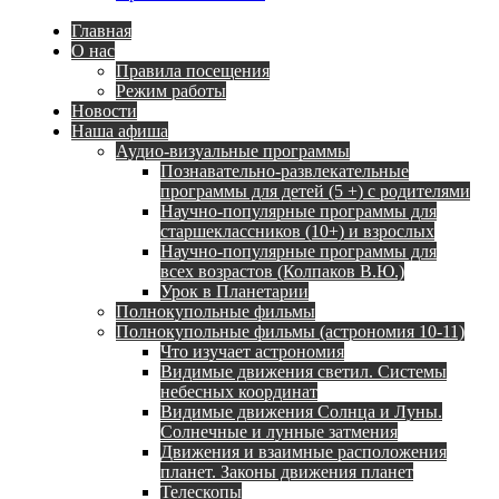
Главная
О нас
Правила посещения
Режим работы
Новости
Наша афиша
Аудио-визуальные программы
Познавательно-развлекательные
программы для детей (5 +) с родителями
Научно-популярные программы для
старшеклассников (10+) и взрослых
Научно-популярные программы для
всех возрастов (Колпаков В.Ю.)
Урок в Планетарии
Полнокупольные фильмы
Полнокупольные фильмы (астрономия 10-11)
Что изучает астрономия
Видимые движения светил. Системы
небесных координат
Видимые движения Солнца и Луны.
Солнечные и лунные затмения
Движения и взаимные расположения
планет. Законы движения планет
Телескопы