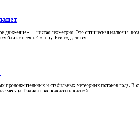
ланет
ое движение» — чистая геометрия. Это оптическая иллюзия, воз
тся ближе всех к Солнцу. Его год длится…
ы
х продолжительных и стабильных метеорных потоков года. В о
олее месяца. Радиант расположен в южной…