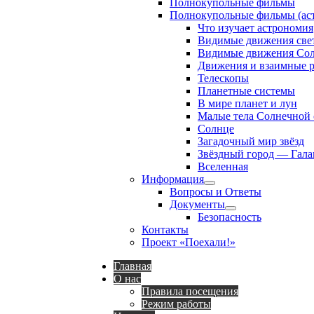
Полнокупольные фильмы
Полнокупольные фильмы (аст
Что изучает астрономия
Видимые движения свет
Видимые движения Сол
Движения и взаимные р
Телескопы
Планетные системы
В мире планет и лун
Малые тела Солнечной
Солнце
Загадочный мир звёзд
Звёздный город — Гала
Вселенная
Информация
Show
Вопросы и Ответы
sub
Документы
menu
Show
Безопасность
sub
Контакты
menu
Проект «Поехали!»
Главная
О нас
Правила посещения
Режим работы