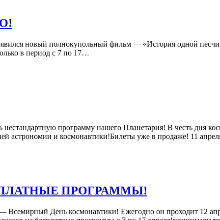
О!
оявился новый полнокупольный фильм — «История одной песчин
лько в период с 7 по 17…
ь нестандартную программу нашего Планетария! В честь дня ко
ией астрономии и космонавтики!Билеты уже в продаже! 11 апреля
ПЛАТНЫЕ ПРОГРАММЫ!
— Всемирный День космонавтики! Ежегодно он проходит 12 апр