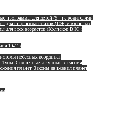
ые программы для детей (5 +) с родителями
ы для старшеклассников (10+) и взрослых
 для всех возрастов (Колпаков В.Ю.)
ия 10-11)
истемы небесных координат
 Луны. Солнечные и лунные затмения
ожения планет. Законы движения планет
емы