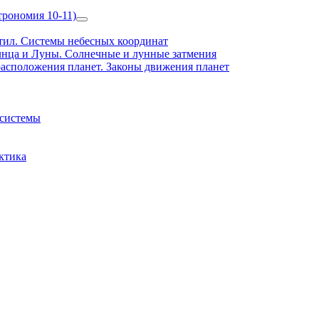
рономия 10-11)
Show
sub
ил. Системы небесных координат
menu
нца и Луны. Солнечные и лунные затмения
асположения планет. Законы движения планет
 системы
ктика