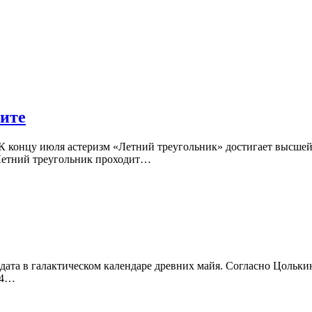
ните
К концу июля астеризм «Летний треугольник» достигает высшей
 Летний треугольник проходит…
ата в галактическом календаре древних майя. Согласно Цолькину
64…