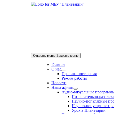
Skip
to
content
Открыть меню
Закрыть меню
Главная
О нас
Show
Правила посещения
sub
Режим работы
menu
Новости
Наша афиша
Show
Аудио-визуальные программ
sub
Познавательно-развлека
menu
Научно-популярные про
Научно-популярные про
Урок в Планетарии