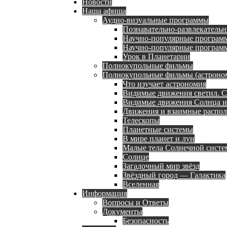
Новости
Наша афиша
Аудио-визуальные программы
Познавательно-развлекательн
Научно-популярные программ
Научно-популярные программы
Урок в Планетарии
Полнокупольные фильмы
Полнокупольные фильмы (астроном
Что изучает астрономия
Видимые движения светил. С
Видимые движения Солнца и
Движения и взаимные распол
Телескопы
Планетные системы
В мире планет и лун
Малые тела Солнечной сист
Солнце
Загадочный мир звёзд
Звёздный город — Галактика
Вселенная
Информация
Вопросы и Ответы
Документы
Безопасность