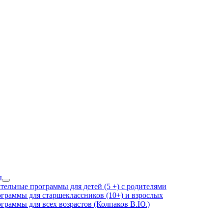
ы
Show
тельные программы для детей (5 +) с родителями
sub
граммы для старшеклассников (10+) и взрослых
menu
граммы для всех возрастов (Колпаков В.Ю.)